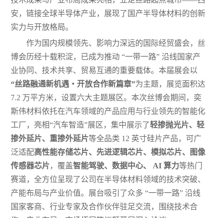
安
，链接全球半导体产业，展现
了
国产半导体材料的创新
实力与开放格局。
作为
国内
规模领先、影响力深远的国际经贸盛会，丝
博会历经十载积淀，已成为推动
“一带一路” 沿线国家产
业协同、技术共享、贸易互通的重要载体。本届展会以
“
丝路融通新机遇
・开放合作新篇章
”
为主题，
展览面积达
7.2 万平方米，设置六大主题展区
。
本次丝博会期间，奕
斯伟材料
依托在汽车领域的产品应用与行业领先的智能化
工厂，亮相
“汽车智造”展区，
集中展示
了
轻掺抛光片、轻
掺外延片、重掺外延片
等全品类
12 英寸硅片产品，可广
泛适配
高性能存储芯片、先进逻辑芯片、模拟芯片、图像
传感器芯片
，覆盖
智能驾驶、数据中心
、
AI 算力
等热门
赛道，全方位呈现
了
公司在半导体材料领域的技术突破、
产能布局与产业价值。展台吸引了众多
“一带一路” 沿线
国家客商、行业专家及合作伙伴驻足交流，围绕技术合