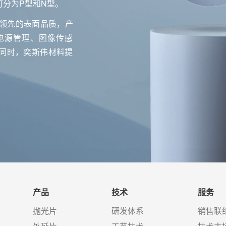
分为P型和N型。
际领先的表面品质，产
电源管理、图像传感
同时，奕斯伟材料提
。
产品
技术
服务
抛光片
研发体系
销售联